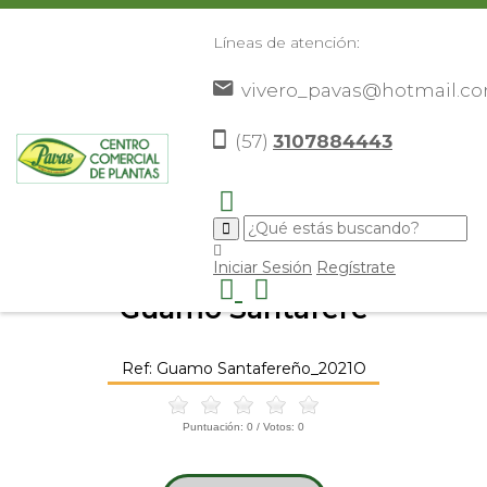
Líneas de atención:
vivero_pavas@hotmail.c
(57)
3107884443
Inicio
Catálogo
Frutales
Otros Frutales
Guamo
>
>
>
>
Santafere
>
Iniciar Sesión
Regístrate
Guamo Santafere
Ref: Guamo Santafereño_2021O
Puntuación:
0
/ Votos:
0