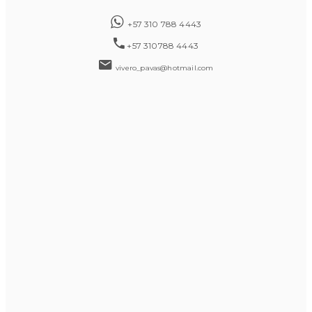
+57 310 788 4443
+57 310788 4443
vivero_pavas@hotmail.com