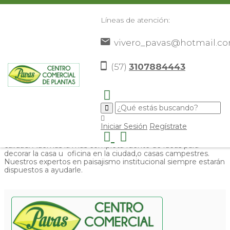
Líneas de atención:
vivero_pavas@hotmail.c
Presentación
(57)
3107884443
El Vivero Pavas, la mejor opción en la zona central de
Iniciar Sesión
Regístrate
Colombia para encontrar las plantas ornamentales, arbustos y
arboles ornamentales, o arboles frutales de inmejorable
calidad. Además la más completa fuente de ideas para
decorar la casa u oficina en la ciudad,o casas campestres.
Nuestros expertos en paisajismo institucional siempre estarán
dispuestos a ayudarle.