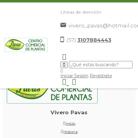
Líneas de atención:
vivero_pavas@hotmail.c
Iniciar sesión
(57)
3107884443
Iniciar Sesión
Regístrate
Vivero Pavas
Inicio
Historia