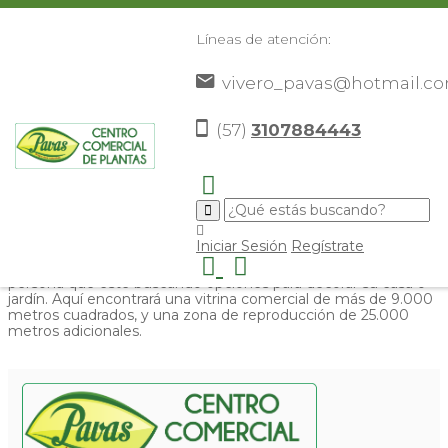
Líneas de atención:
vivero_pavas@hotmail.c
Historia
(57)
3107884443
El Vivero Pavas es el fruto de una visión concebida en
1980. Lo que empezó como un pequeño punto de venta de
Iniciar Sesión
Regístrate
plantas, con una limitada variedad de especies, se ha
convertido en un punto de referencia obligado para cualquier
persona que este buscando opciones para decorar su casa o
jardín. Aquí encontrará una vitrina comercial de más de 9.000
metros cuadrados, y una zona de reproducción de 25.000
metros adicionales.