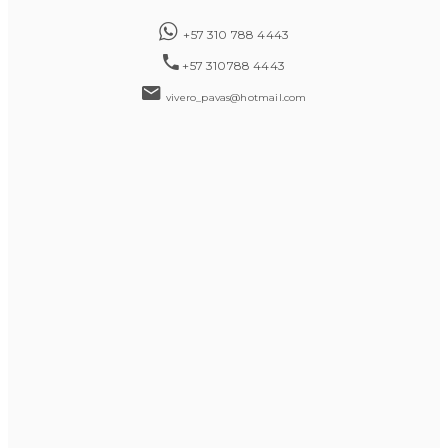
+57 310 788 4443
+57 310788 4443
vivero_pavas@hotmail.com