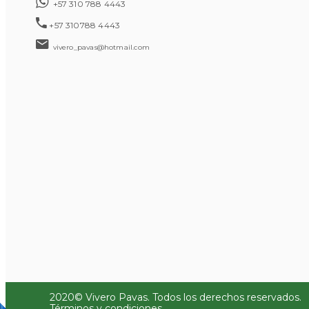
+57 310 788 4443
+57 310788 4443
vivero_pavas@hotmail.com
2020© Vivero Pavas. Todos los derechos reservados.
Términos y condiciones