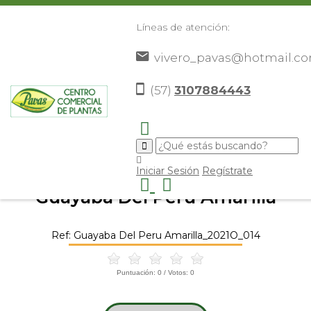
Líneas de atención:
vivero_pavas@hotmail.c
(57)
3107884443
Inicio
Catálogo
Frutales
Otros Frutales
Guayaba
>
>
>
>
Del Peru Amarilla
>
Iniciar Sesión
Regístrate
Guayaba Del Peru Amarilla
Ref: Guayaba Del Peru Amarilla_2021O_014
Puntuación:
0
/ Votos:
0