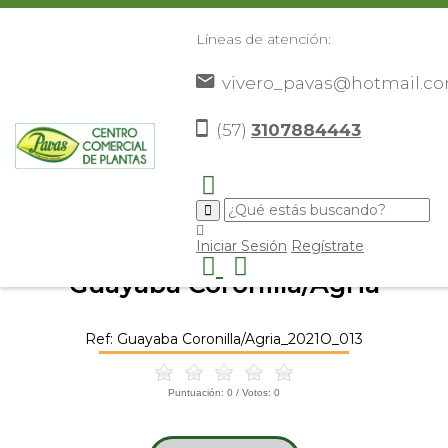
Líneas de atención:
vivero_pavas@hotmail.c
(57)
3107884443
Inicio
Catálogo
Frutales
Otros Frutales
Guayaba
>
>
>
>
Coronilla/Agria
>
Iniciar Sesión
Regístrate
Guayaba Coronilla/Agria
Ref: Guayaba Coronilla/Agria_2021O_013
Puntuación:
0
/ Votos:
0