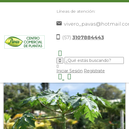
Líneas de atención:
vivero_pavas@hotmail.c
(57)
3107884443
Inicio
Catálogo
Frutales
Otros Frutales
Papayo
>
>
>
>
>
Iniciar Sesión
Regístrate