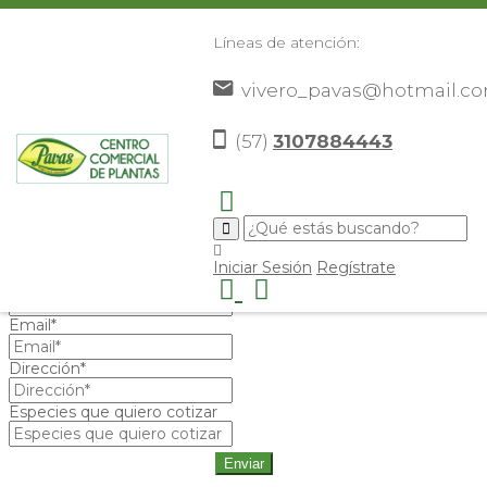
Líneas de atención:
vivero_pavas@hotmail.c
Carrito de Cotización
(57)
3107884443
Nombre*
Iniciar Sesión
Regístrate
Teléfono*
Email*
Dirección*
Especies que quiero cotizar
Enviar