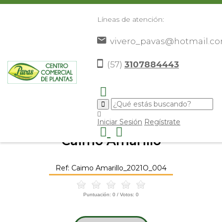
Líneas de atención:
vivero_pavas@hotmail.c
(57)
3107884443
Inicio
Catálogo
Frutales
Otros Frutales
Caimo
>
>
>
>
Amarillo
>
Iniciar Sesión
Regístrate
Caimo Amarillo
Ref: Caimo Amarillo_2021O_004
Puntuación:
0
/ Votos:
0