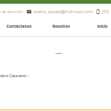
vivero_pavas@hotmail.com
(57)
s de atención:
Contáctenos
Nosotros
Inicio
spero Caucano
>