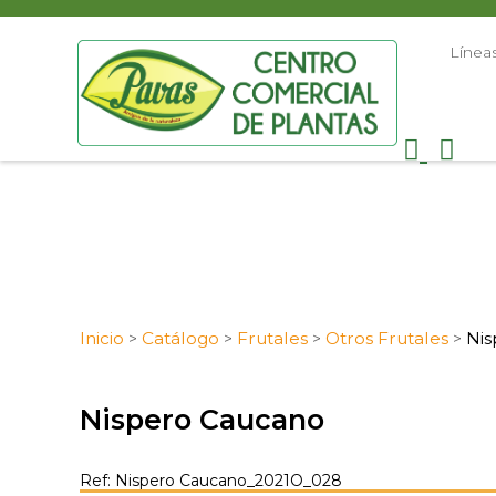
Línea
Inicio
Catálogo
Frutales
Otros Frutales
Ni
>
>
>
>
Nispero Caucano
Ref: Nispero Caucano_2021O_028