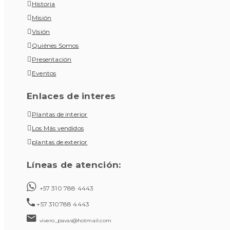
Historia
Misión
Visión
Quiénes Somos
Presentación
Eventos
Enlaces de interes
Plantas de interior
Los Más vendidos
plantas de exterior
Líneas de atención:
+57 310 788 4443
+57 310788 4443
vivero_pavas@hotmail.com