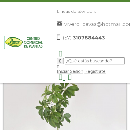
Líneas de atención:
vivero_pavas@hotmail.c
(57)
3107884443
Inicio
Catálogo
Plantas
Plantas De Interior
>
>
>
>
Sheflera hoja pequeña
>
Iniciar Sesión
Regístrate