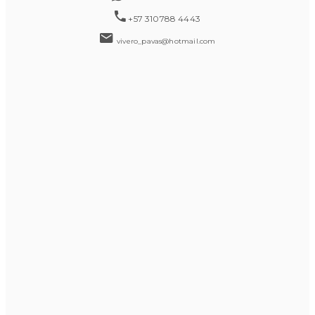
+57 310788 4443
vivero_pavas@hotmail.com