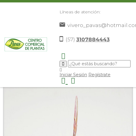
Líneas de atención:
vivero_pavas@hotmail.c
(57)
3107884443
Inicio
Catálogo
Plantas
Plantas De Interior
>
>
>
>
Vriesea Splendens
>
Iniciar Sesión
Regístrate