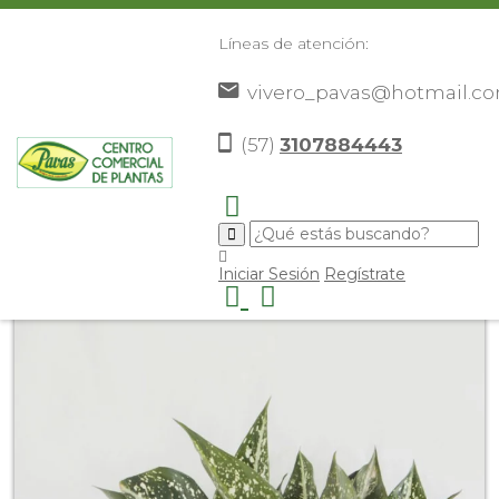
Líneas de atención:
vivero_pavas@hotmail.c
(57)
3107884443
Inicio
Catálogo
Plantas
Plantas De Interior
>
>
>
>
Aglonema perdiz
>
Iniciar Sesión
Regístrate