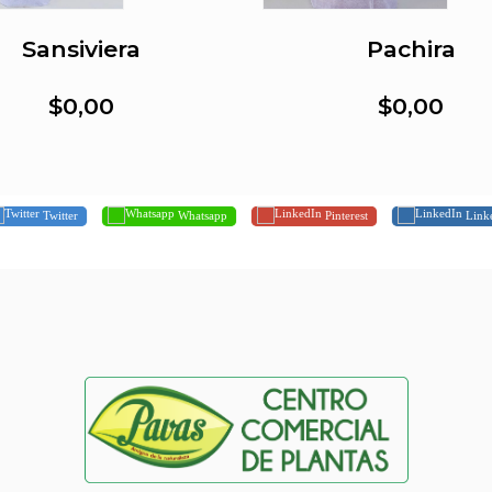
Sansiviera
Pachira
$0,00
$0,00
Twitter
Whatsapp
Pinterest
Link