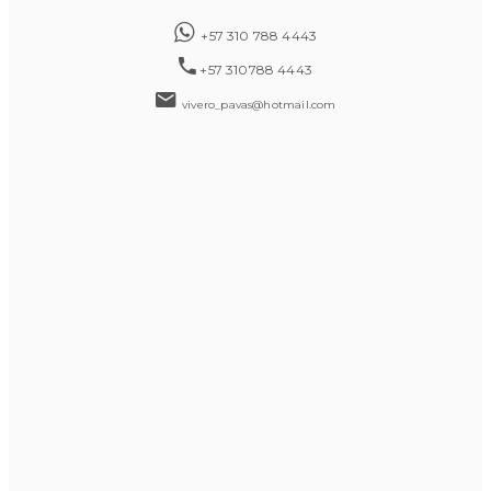
+57 310 788 4443
+57 310788 4443
vivero_pavas@hotmail.com