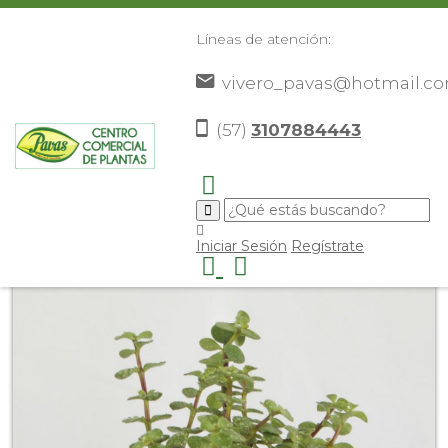
Líneas de atención:
vivero_pavas@hotmail.c
(57)
3107884443
Inicio
Catálogo
Plantas
Plantas De Interior
Jade
>
>
>
>
De La Prosperidad
>
Iniciar Sesión
Regístrate