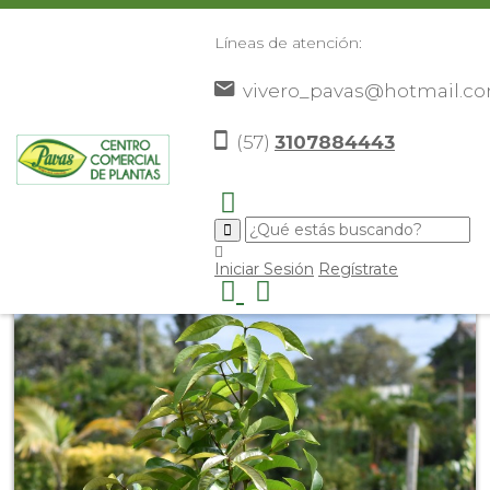
Líneas de atención:
vivero_pavas@hotmail.c
(57)
3107884443
Inicio
Catálogo
Frutales
Otros Frutales
Poma
>
>
>
>
Rosa
>
Iniciar Sesión
Regístrate