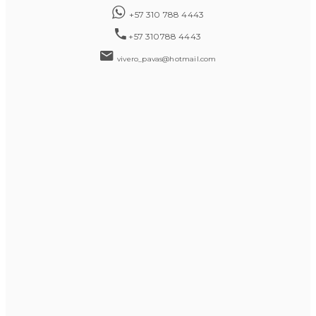
+57 310 788 4443
+57 310788 4443
vivero_pavas@hotmail.com