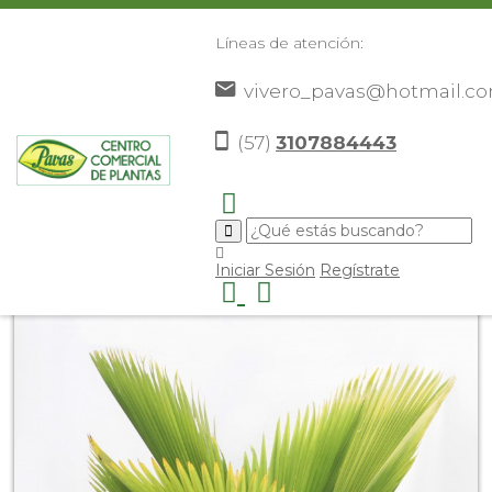
Líneas de atención:
vivero_pavas@hotmail.c
(57)
3107884443
Inicio
Catálogo
Plantas
Palmas De Exterior
Palma
>
>
>
>
Abanico
>
Iniciar Sesión
Regístrate