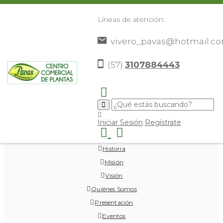
Líneas de atención:
vivero_pavas@hotmail.c
(57)
3107884443
Vivero Pavas
Iniciar Sesión
Regístrate
Inicio
Historia
Misión
Visión
Quiénes Somos
Presentación
Eventos