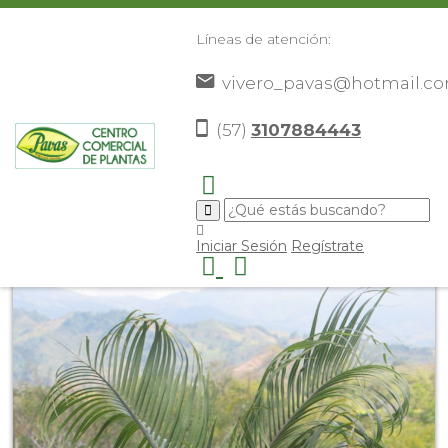
Líneas de atención:
vivero_pavas@hotmail.c
(57)
3107884443
Inicio
Catálogo
Plantas
Palmas De Exterior
Palma
>
>
>
>
Triangular
>
Iniciar Sesión
Regístrate