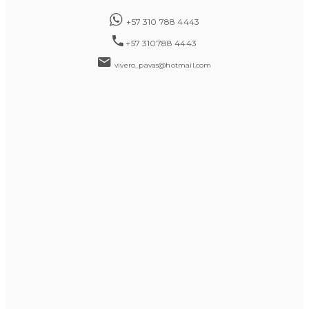
+57 310 788 4443
+57 310788 4443
vivero_pavas@hotmail.com