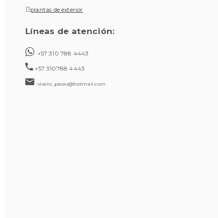
plantas de exterior
Líneas de atención:
+57 310 788 4443
+57 310788 4443
vivero_pavas@hotmail.com