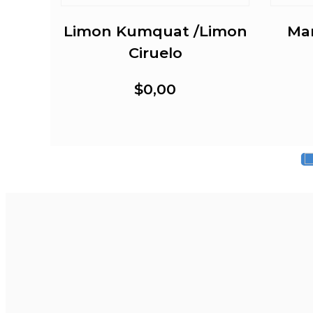
o
Limon Kumquat /Limon
Ma
Ciruelo
$0,00