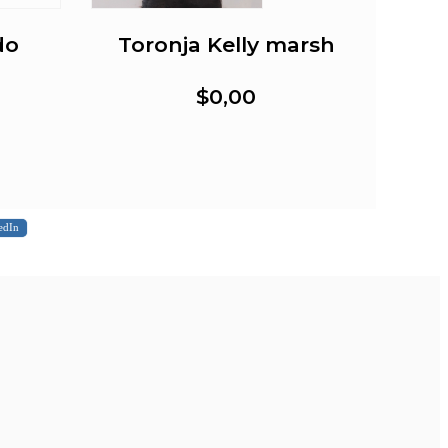
do
Toronja Kelly marsh
$0,00
edIn