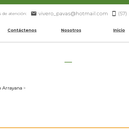
vivero_pavas@hotmail.com
(57)
s de atención:
Contáctenos
Nosotros
Inicio
o Arrayana
>