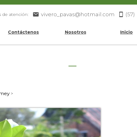
vivero_pavas@hotmail.com
(57)
s de atención:
Contáctenos
Nosotros
Inicio
mey
>