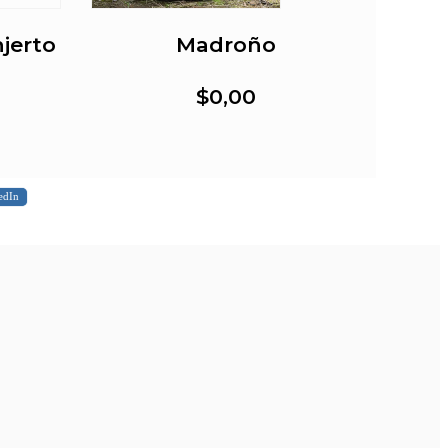
jerto
Madroño
$0,00
edIn