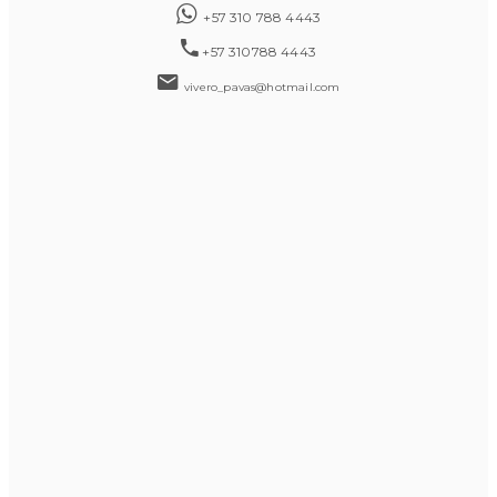
+57 310 788 4443
+57 310788 4443
vivero_pavas@hotmail.com