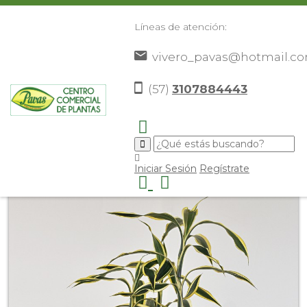
Líneas de atención:
vivero_pavas@hotmail.c
(57)
3107884443
Inicio
Catálogo
Plantas
Plantas De Interior
Lucky
>
>
>
>
Bambu
>
Iniciar Sesión
Regístrate