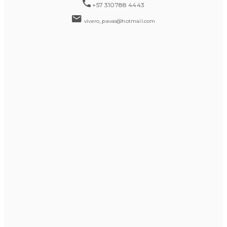
+57 310788 4443
vivero_pavas@hotmail.com