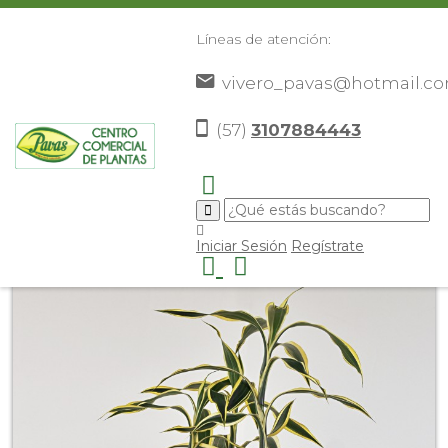
Líneas de atención:
vivero_pavas@hotmail.c
(57)
3107884443
Inicio
Catálogo
Plantas
Plantas De Interior
Lucky
>
>
>
>
Bambu
>
Iniciar Sesión
Regístrate