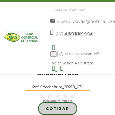
Líneas de atención:
vivero_pavas@hotmail.c
(57)
3107884443
Inicio
Catálogo
Frutales
Otros Frutales
>
>
>
>
Chachafruto
>
Iniciar Sesión
Regístrate
Chachafruto
Ref: Chachafruto_20210_031
Puntuación:
0
/ Votos:
0
COTIZAR