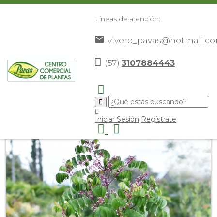
Líneas de atención:
vivero_pavas@hotmail.c
(57)
3107884443
Inicio
Catálogo
Frutales
Otros Frutales
>
>
>
>
Carambolo
>
Iniciar Sesión
Regístrate