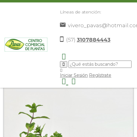
Líneas de atención:
vivero_pavas@hotmail.c
(57)
3107884443
Inicio
Catálogo
Aromáticas
Plantas
Comestibles y
>
>
>
>
medicinales
Yerbabuena
>
>
Iniciar Sesión
Regístrate