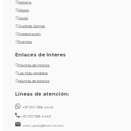
Historia
Misión
Visión
Quiénes Somos
Presentación
Eventos
Enlaces de interes
Plantas de interior
Los Más vendidos
plantas de exterior
Líneas de atención:
+57 310 788 4443
+57 310788 4443
vivero_pavas@hotmail.com