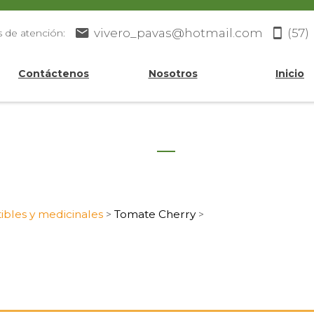
vivero_pavas@hotmail.com
(57)
s de atención:
Contáctenos
Nosotros
Inicio
ibles y medicinales
Tomate Cherry
>
>