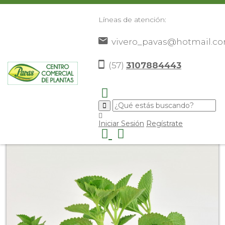
Líneas de atención:
vivero_pavas@hotmail.c
(57)
3107884443
Inicio
Catálogo
Aromáticas
Plantas
Comestibles y
>
>
>
>
medicinales
Oregano
>
>
Iniciar Sesión
Regístrate