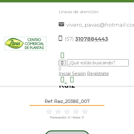
Líneas de atención:
vivero_pavas@hotmail.c
(57)
3107884443
Inicio
Catálogo
Elementos Decorativos
Otros
>
>
>
Elementos Decorativos
Raiz
>
>
Iniciar Sesión
Regístrate
Raiz
Ref: Raiz_2038E_007
Puntuación:
0
/ Votos:
0