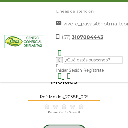
Líneas de atención:
vivero_pavas@hotmail.c
(57)
3107884443
Inicio
Catálogo
Elementos Decorativos
Otros
>
>
>
Elementos Decorativos
Moldes
>
>
Iniciar Sesión
Regístrate
Moldes
Ref: Moldes_2038E_005
Puntuación:
0
/ Votos:
0