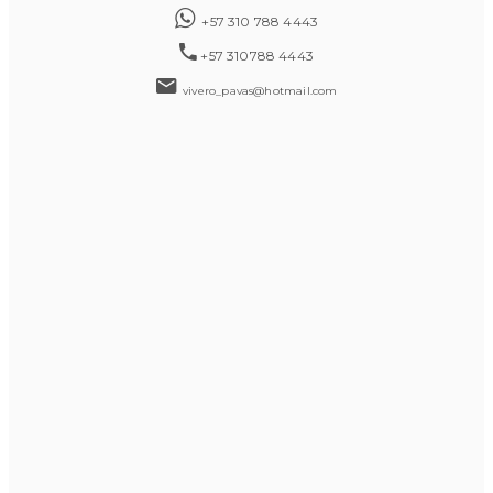
+57 310 788 4443
+57 310788 4443
vivero_pavas@hotmail.com