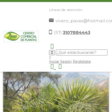
Líneas de atención:
vivero_pavas@hotmail.c
(57)
3107884443
Inicio
Catálogo
Plantas
Palmas De Exterior
Palma
>
>
>
>
sancona
>
Iniciar Sesión
Regístrate