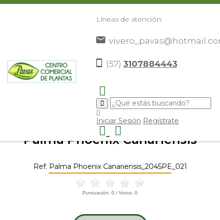
Líneas de atención:
vivero_pavas@hotmail.c
(57)
3107884443
Inicio
Catálogo
Plantas
Palmas De Exterior
Palma
>
>
>
>
Phoenix Canariensis
>
Iniciar Sesión
Regístrate
Palma Phoenix Canariensis
Ref: Palma Phoenix Canariensis_2045PE_021
Puntuación:
0
/ Votos:
0