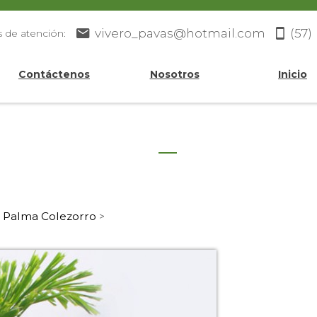
vivero_pavas@hotmail.com
(57)
s de atención:
Contáctenos
Nosotros
Inicio
Palma Colezorro
>
>