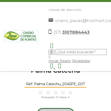
Líneas de atención:
vivero_pavas@hotmail.c
(57)
3107884443
Inicio
Catálogo
Plantas
Palmas De Exterior
Palma
>
>
>
>
Catechu
>
Iniciar Sesión
Regístrate
Palma Catechu
Ref: Palma Catechu_2045PE_007
Puntuación:
0
/ Votos:
0