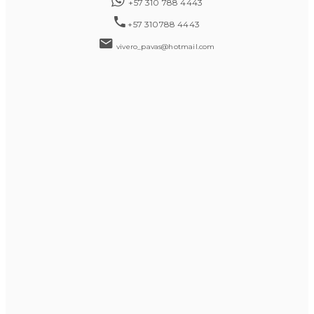
+57 310 788 4443
+57 310788 4443
vivero_pavas@hotmail.com