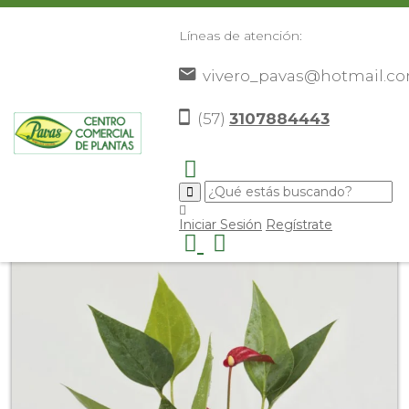
Líneas de atención:
vivero_pavas@hotmail.c
(57)
3107884443
Inicio
Catálogo
Plantas
Plantas De Interior
Mini
>
>
>
>
Anturio
>
Iniciar Sesión
Regístrate