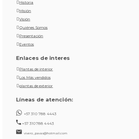
Historia
Misión
Visión
Quiénes Somos
Presentación
Eventos
Enlaces de interes
Plantas de interior
Los Más vendidos
plantas de exterior
Líneas de atención:
+57 310 788 4443
+57 310788 4443
vivero_pavas@hotmail.com