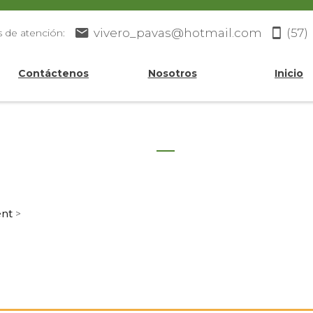
vivero_pavas@hotmail.com
(57)
s de atención:
Contáctenos
Nosotros
Inicio
ent
>