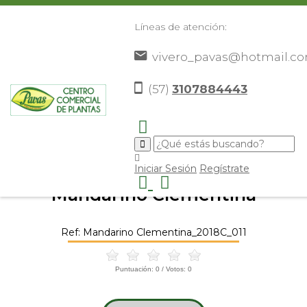
Líneas de atención:
vivero_pavas@hotmail.c
(57)
3107884443
Inicio
Catálogo
Frutales
Cítricos
Mandarino
>
>
>
>
Clementina
>
Iniciar Sesión
Regístrate
Mandarino Clementina
Ref: Mandarino Clementina_2018C_011
Puntuación:
0
/ Votos:
0