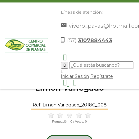
Líneas de atención:
vivero_pavas@hotmail.c
(57)
3107884443
Inicio
Catálogo
Frutales
Cítricos
Limon Variegado
>
>
>
>
>
Iniciar Sesión
Regístrate
Limon Variegado
Ref: Limon Variegado_2018C_008
Puntuación:
0
/ Votos:
0