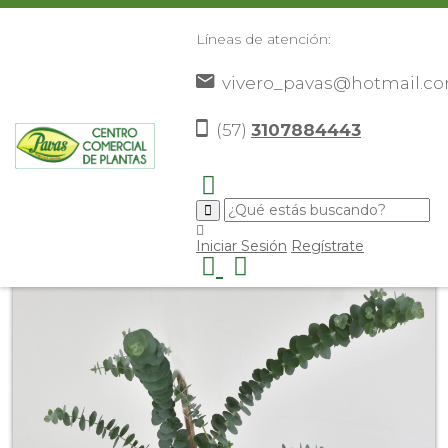
Líneas de atención:
vivero_pavas@hotmail.c
(57)
3107884443
Inicio
Catálogo
Árboles Ornamentales
Eucalipto
>
>
>
moneda
>
Iniciar Sesión
Regístrate