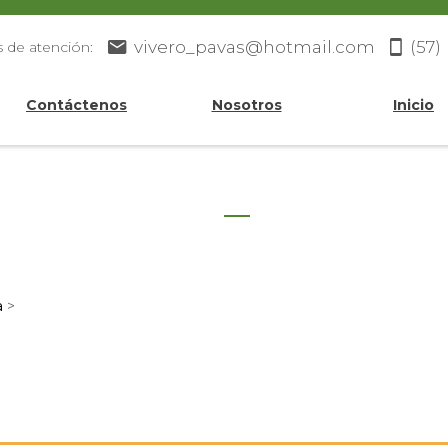
vivero_pavas@hotmail.com
(57)
s de atención:
Contáctenos
Nosotros
Inicio
a
>