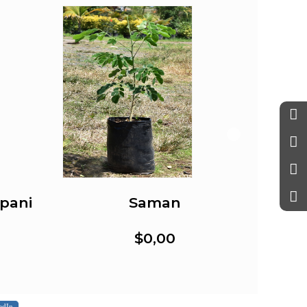
pani
Saman
Ca
$0,00
edIn