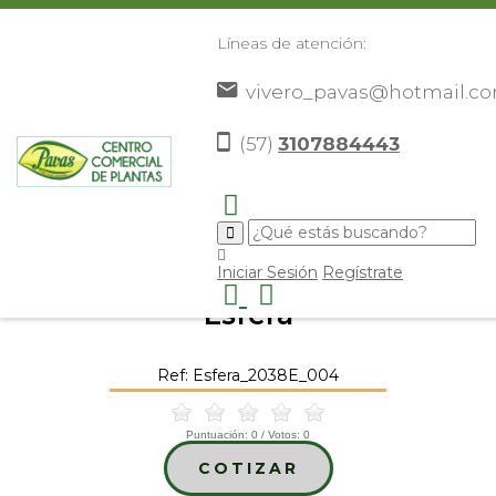
Líneas de atención:
vivero_pavas@hotmail.c
(57)
3107884443
Inicio
Catálogo
Elementos Decorativos
Otros
>
>
>
Elementos Decorativos
Esfera
>
>
Iniciar Sesión
Regístrate
Esfera
Ref: Esfera_2038E_004
Puntuación:
0
/ Votos:
0
COTIZAR