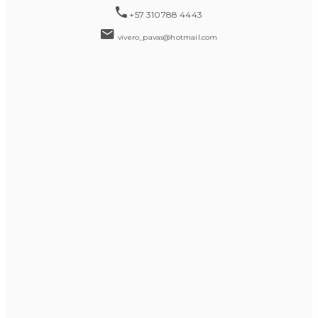
+57 310788 4443
vivero_pavas@hotmail.com