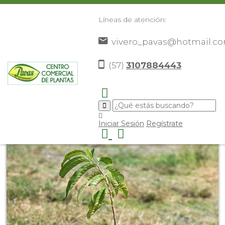
Líneas de atención:
vivero_pavas@hotmail.c
(57)
3107884443
Inicio
Catálogo
Frutales
Otros Frutales
Chirimoyo
>
>
>
>
>
Iniciar Sesión
Regístrate