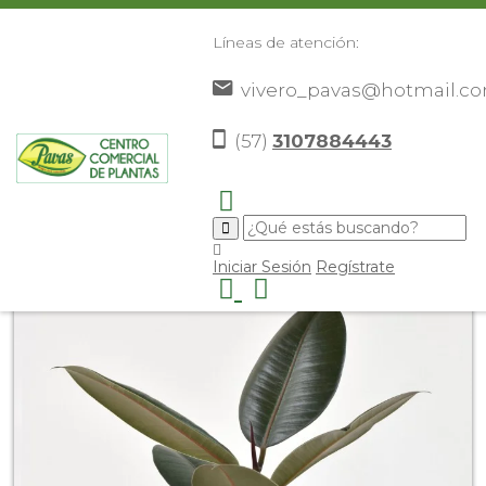
Líneas de atención:
vivero_pavas@hotmail.c
(57)
3107884443
Inicio
Catálogo
Plantas
Plantas De Interior
>
>
>
>
Caucho negro
>
Iniciar Sesión
Regístrate