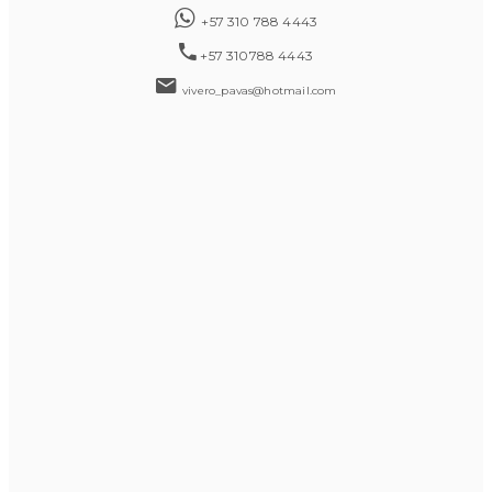
+57 310 788 4443
+57 310788 4443
vivero_pavas@hotmail.com