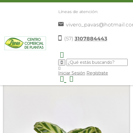
Líneas de atención:
vivero_pavas@hotmail.c
(57)
3107884443
Inicio
Catálogo
Plantas
Plantas De Interior
>
>
>
>
Calatea
>
Iniciar Sesión
Regístrate