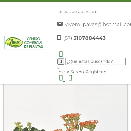
Líneas de atención:
vivero_pavas@hotmail.c
(57)
3107884443
Inicio
Catálogo
Plantas
Flores De Exterior
>
>
>
>
Calanchoe
>
Iniciar Sesión
Regístrate