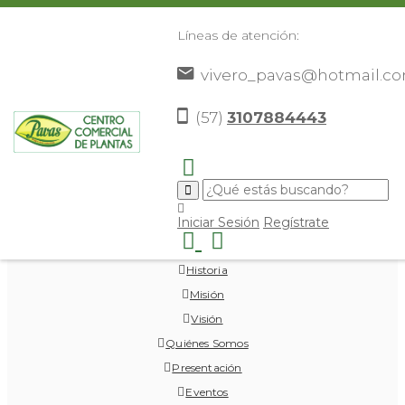
Líneas de atención:
vivero_pavas@hotmail.c
(57)
3107884443
Vivero Pavas
Iniciar Sesión
Regístrate
Inicio
Historia
Misión
Visión
Quiénes Somos
Presentación
Eventos