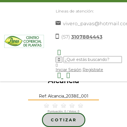
Líneas de atención:
vivero_pavas@hotmail.c
(57)
3107884443
Inicio
Catálogo
Elementos Decorativos
Otros
>
>
>
Elementos Decorativos
Alcancía
>
>
Iniciar Sesión
Regístrate
Alcancía
Ref: Alcancia_2038E_001
Puntuación:
0
/ Votos:
0
COTIZAR