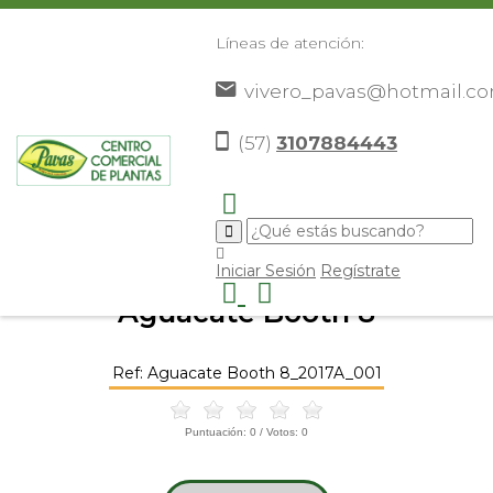
Líneas de atención:
vivero_pavas@hotmail.c
(57)
3107884443
Inicio
Catálogo
Frutales
Aguacates
Aguacate
>
>
>
>
Booth 8
>
Iniciar Sesión
Regístrate
Aguacate Booth 8
Ref: Aguacate Booth 8_2017A_001
Puntuación:
0
/ Votos:
0